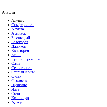
Алушта
Алушта
Симферополь
Алупка
Армянск
Бахчисарай
Белогорск
Джанкой
Евпатория
Керчь
Красноперекопск
Саки
Севастополь
Старый Крым
Судак
Феодосия
Щёлкино
Ялта
Сочи
Краснодар
Адлер